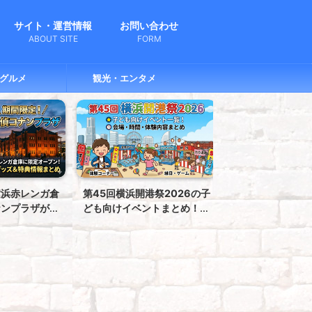
サイト・運営情報
お問い合わせ
ABOUT SITE
FORM
グルメ
観光・エンタメ
港祭2026の子
2026「JR東日本ポケモンス
【2026年最新】
ントまとめ！｜
タンプラリー」横浜駅・桜木
ケモンスタンプラ
・体験内容
町駅のカウンターの場所はど
覇！効率ルート＆
こ？写真付きレポート！
略ガイ