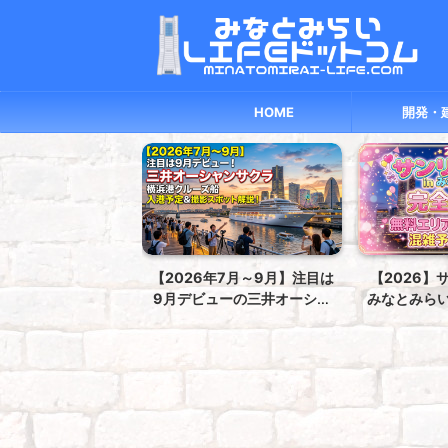
HOME
開発・
年7月～9月】注目は
【2026】サンリオフェスin
【横浜移住
ューの三井オーシャ
みなとみらい完全ガイド！無
vs 馬車
！横浜港クルーズ船
料エリアや周辺コラボ・混雑
ち？家賃・
＆撮影スポット解
予想まで解説
徹
説！