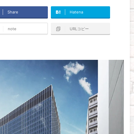
Share
Hatena
note
URLコピー