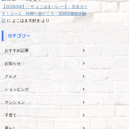
【2026GW】「ザ よこはまパレード」完全ガイ
ド！コース・時間・見どころ・混雑回避術を解
説
に
よこはま大好き
より
カテゴリー
おすすめ記事
お知らせ
グルメ
ショッピング
マンション
子育て
暮らし