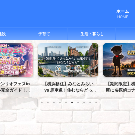
ホーム
HOME
建設
子育て
生活・暮らし
】みなとみらい
【期間限定】横浜赤レンガ倉
第45回横浜開
道！住むならどっ
庫に名探偵コナンプラザが限
ども向けイベ
スーパー・子育て
定オープン！限定グッズ＆特
会場・時間
底比較
典まとめ