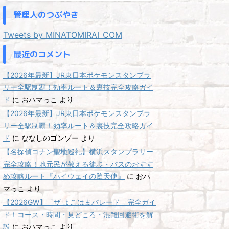
管理人のつぶやき
Tweets by MINATOMIRAI_COM
最近のコメント
【2026年最新】JR東日本ポケモンスタンプラ
リー全駅制覇！効率ルート＆裏技完全攻略ガイ
ド
に
おハマっこ
より
【2026年最新】JR東日本ポケモンスタンプラ
リー全駅制覇！効率ルート＆裏技完全攻略ガイ
ド
に
ななしのゴンゾー
より
【名探偵コナン聖地巡礼】横浜スタンプラリー
完全攻略！地元民が教える徒歩・バスのおすす
め攻略ルート『ハイウェイの堕天使』
に
おハ
マっこ
より
【2026GW】「ザ よこはまパレード」完全ガイ
ド！コース・時間・見どころ・混雑回避術を解
説
に
おハマっこ
より