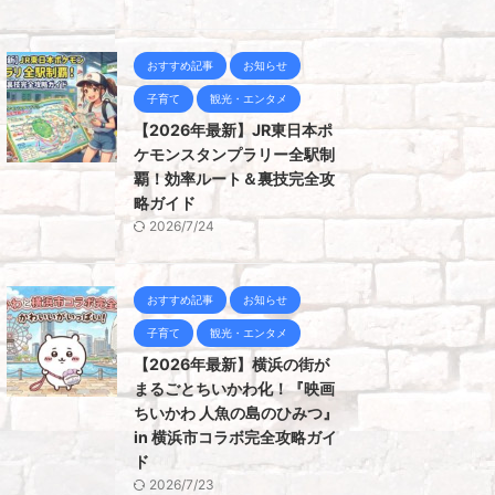
おすすめ記事
お知らせ
子育て
観光・エンタメ
【2026年最新】JR東日本ポ
ケモンスタンプラリー全駅制
覇！効率ルート＆裏技完全攻
略ガイド
2026/7/24
おすすめ記事
お知らせ
子育て
観光・エンタメ
【2026年最新】横浜の街が
まるごとちいかわ化！『映画
ちいかわ 人魚の島のひみつ』
in 横浜市コラボ完全攻略ガイ
ド
2026/7/23