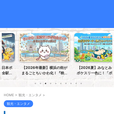
【2026年最新】横浜の街が
【2026夏】みなとみらいが
まるごとちいかわ化！『映画
ポケスリ一色に！「ポケモン
ちいかわ 人魚の島のひみつ』
ねがおリサーチ」の見どこ
in 横浜市コラボ完全攻略ガイ
ろ・イベント情報まとめ
ド
HOME
>
観光・エンタメ
>
観光・エンタメ