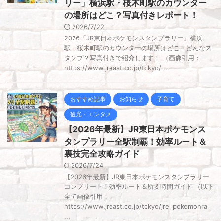
リー」横浜駅・桜木町駅のカウンター
の場所はどこ？写真付きレポート！
2026/7/22
2026「JR東日本ポケモンスタンプラリー」横浜
駅・桜木町駅のカウンターの場所はどこ？どんなス
タンプ？写真付きで紹介します！ （画像引用：
https://www.jreast.co.jp/tokyo/ ...
おすすめ記事
お知らせ
子育て
観光・エンタメ
【2026年最新】JR東日本ポケモンス
タンプラリー全駅制覇！効率ルート＆
裏技完全攻略ガイド
2026/7/24
【2026年最新】JR東日本ポケモンスタンプラリー
コンプリート！効率ルート＆所要時間ガイド （以下
全て画像引用：
https://www.jreast.co.jp/tokyo/jre_pokemonra
...