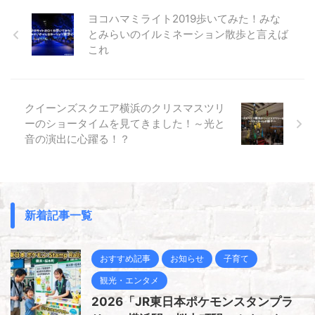
ヨコハマミライト2019歩いてみた！みな
とみらいのイルミネーション散歩と言えば
これ
クイーンズスクエア横浜のクリスマスツリ
ーのショータイムを見てきました！～光と
音の演出に心躍る！？
新着記事一覧
おすすめ記事
お知らせ
子育て
観光・エンタメ
2026「JR東日本ポケモンスタンプラ