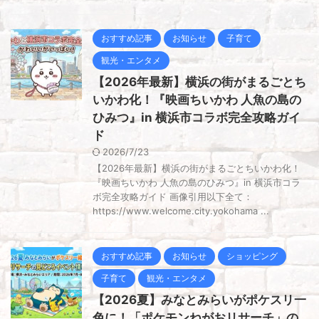
おすすめ記事
お知らせ
子育て
観光・エンタメ
【2026年最新】横浜の街がまるごとち
いかわ化！『映画ちいかわ 人魚の島の
ひみつ』in 横浜市コラボ完全攻略ガイ
ド
2026/7/23
【2026年最新】横浜の街がまるごとちいかわ化！
『映画ちいかわ 人魚の島のひみつ』in 横浜市コラ
ボ完全攻略ガイド 画像引用以下全て：
https://www.welcome.city.yokohama ...
おすすめ記事
お知らせ
ショッピング
子育て
観光・エンタメ
【2026夏】みなとみらいがポケスリ一
色に！「ポケモンねがおリサーチ」の