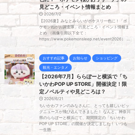
見どころ・イベント情報まとめ
2026/7/2
【2026夏】みなとみらいがポケスリ一色に！「ポ
ケモンねがお調査隊」の見どころ・イベント情報ま
とめ （画像引用以下全て：
https://www.pokemonsleep.net/event2026） ...
おすすめ記事
お知らせ
ショッピング
観光・エンタメ
【2026年7月】ららぽーと横浜で「ち
いかわPOP UP STORE」開催決定！限
定ノベルティや見どころは？
2026/6/21
ちいかわファンのみなさんに、とっても嬉しいビッ
グニュースが飛び込んできました！ なんと、神奈川
県のららぽーと横浜にて、期間限定の「ちいかわ
POP UP STORE」の開催が決定しました！ いつも
一生懸 ...