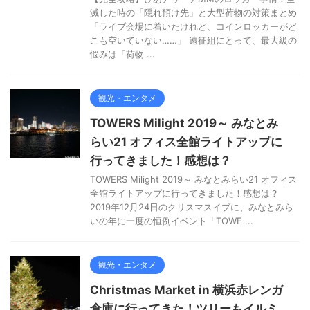
滅した時の「隠れ預け先」と大型荷物の対策まとめ
「ライブ会場に着いたけれど、コインロッカーがど
こも空いていない……」 遠征組にとって、最大級の
悩みは「荷物 ...
観光・エンタメ
TOWERS Milight 2019～ みなとみ
らい21 オフィス全館ライトアップに
行ってきました！感想は？
TOWERS Milight 2019～ みなとみらい21 オフィス
全館ライトアップに行ってきました！感想は？
2019年12月24日のクリスマスイブに、みなとみら
いの年に一度の恒例イベント「TOWE ...
観光・エンタメ
Christmas Market in 横浜赤レンガ
倉庫に行ってきた！ツリーもイルミ