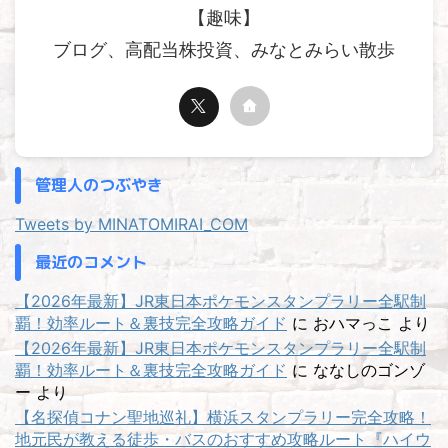
【趣味】
ブログ、高配当株投資、みなとみらい散歩
管理人のつぶやき
Tweets by MINATOMIRAI_COM
最近のコメント
【2026年最新】JR東日本ポケモンスタンプラリー全駅制
覇！効率ルート＆裏技完全攻略ガイド
に
おハマっこ
より
【2026年最新】JR東日本ポケモンスタンプラリー全駅制
覇！効率ルート＆裏技完全攻略ガイド
に
ななしのゴンゾ
ー
より
【名探偵コナン聖地巡礼】横浜スタンプラリー完全攻略！
地元民が教える徒歩・バスのおすすめ攻略ルート『ハイウ