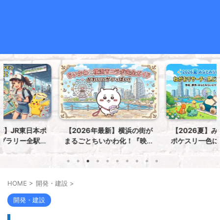
【2026年最新】横浜の街が
【2026夏】みなとみらいが
まるごとちいかわ化！『映画
ポケスリ一色に！「ポケモン
ちいかわ 人魚の島のひみつ』
ねがおリサーチ」の見どこ
in 横浜市コラボ完全攻略ガイ
ろ・イベント情報まとめ
ド
HOME
>
開発・建設
>
開発・建設