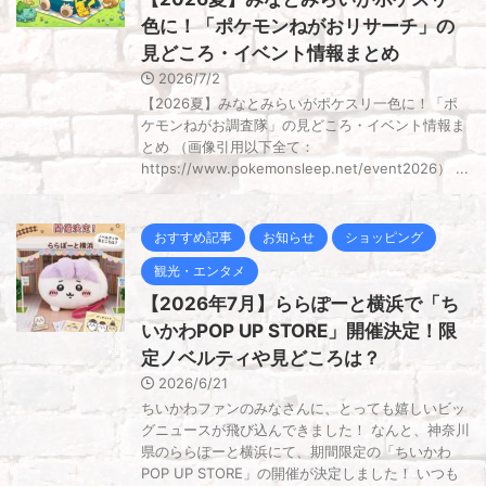
色に！「ポケモンねがおリサーチ」の
見どころ・イベント情報まとめ
2026/7/2
【2026夏】みなとみらいがポケスリ一色に！「ポ
ケモンねがお調査隊」の見どころ・イベント情報ま
とめ （画像引用以下全て：
https://www.pokemonsleep.net/event2026） ...
おすすめ記事
お知らせ
ショッピング
観光・エンタメ
【2026年7月】ららぽーと横浜で「ち
いかわPOP UP STORE」開催決定！限
定ノベルティや見どころは？
2026/6/21
ちいかわファンのみなさんに、とっても嬉しいビッ
グニュースが飛び込んできました！ なんと、神奈川
県のららぽーと横浜にて、期間限定の「ちいかわ
POP UP STORE」の開催が決定しました！ いつも