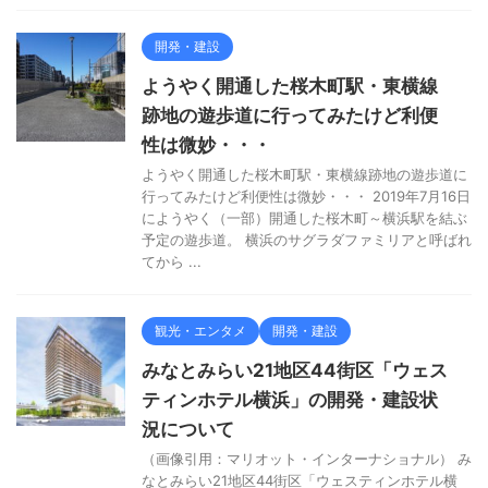
開発・建設
ようやく開通した桜木町駅・東横線
跡地の遊歩道に行ってみたけど利便
性は微妙・・・
ようやく開通した桜木町駅・東横線跡地の遊歩道に
行ってみたけど利便性は微妙・・・ 2019年7月16日
にようやく（一部）開通した桜木町～横浜駅を結ぶ
予定の遊歩道。 横浜のサグラダファミリアと呼ばれ
てから ...
観光・エンタメ
開発・建設
みなとみらい21地区44街区「ウェス
ティンホテル横浜」の開発・建設状
況について
（画像引用：マリオット・インターナショナル） み
なとみらい21地区44街区「ウェスティンホテル横