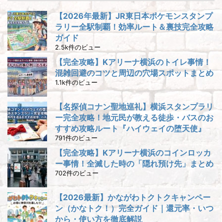
【2026年最新】JR東日本ポケモンスタンプ
ラリー全駅制覇！効率ルート＆裏技完全攻略
ガイド
2.5k件のビュー
【完全攻略】Kアリーナ横浜のトイレ事情！
混雑回避のコツと周辺の穴場スポットまとめ
1.1k件のビュー
【名探偵コナン聖地巡礼】横浜スタンプラリ
ー完全攻略！地元民が教える徒歩・バスのお
すすめ攻略ルート『ハイウェイの堕天使』
791件のビュー
【完全攻略】Kアリーナ横浜のコインロッカ
ー事情！全滅した時の「隠れ預け先」まとめ
702件のビュー
【2026最新】かながわトクトクキャンペー
ン（かなトク！）完全ガイド｜還元率・いつ
から・使い方を徹底解説