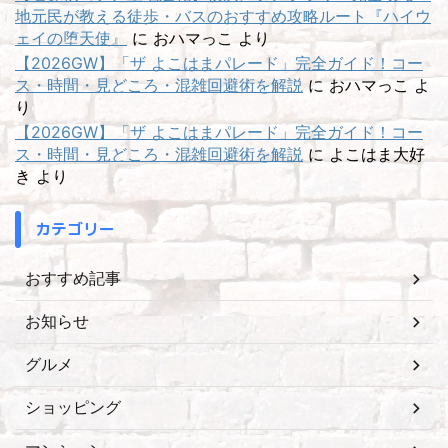
地元民が教える徒歩・バスのおすすめ攻略ルート『ハイウ
ェイの堕天使』
に
おハマっこ
より
【2026GW】「ザ よこはまパレード」完全ガイド！コー
ス・時間・見どころ・混雑回避術を解説
に
おハマっこ
よ
り
【2026GW】「ザ よこはまパレード」完全ガイド！コー
ス・時間・見どころ・混雑回避術を解説
に
よこはま大好
き
より
カテゴリー
おすすめ記事
お知らせ
グルメ
ショッピング