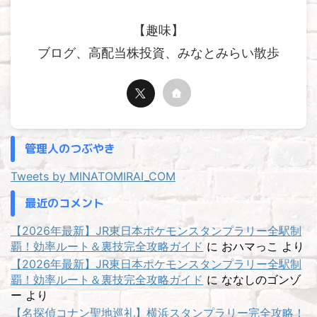
【趣味】
ブログ、高配当株投資、みなとみらい散歩
管理人のつぶやき
Tweets by MINATOMIRAI_COM
最近のコメント
【2026年最新】JR東日本ポケモンスタンプラリー全駅制
覇！効率ルート＆裏技完全攻略ガイド
に
おハマっこ
より
【2026年最新】JR東日本ポケモンスタンプラリー全駅制
覇！効率ルート＆裏技完全攻略ガイド
に
ななしのゴンゾ
ー
より
【名探偵コナン聖地巡礼】横浜スタンプラリー完全攻略！