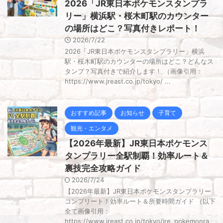
2026「JR東日本ポケモンスタンプラ
リー」横浜駅・桜木町駅のカウンター
の場所はどこ？写真付きレポート！
2026/7/22
2026「JR東日本ポケモンスタンプラリー」横浜
駅・桜木町駅のカウンターの場所はどこ？どんなス
タンプ？写真付きで紹介します！ （画像引用：
https://www.jreast.co.jp/tokyo/ ...
おすすめ記事
お知らせ
子育て
観光・エンタメ
【2026年最新】JR東日本ポケモンス
タンプラリー全駅制覇！効率ルート＆
裏技完全攻略ガイド
2026/7/24
【2026年最新】JR東日本ポケモンスタンプラリー
コンプリート！効率ルート＆所要時間ガイド （以下
全て画像引用：
https://www.jreast.co.jp/tokyo/jre_pokemonra