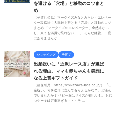
を避ける「穴場」と移動のコツまと
め
【子連れ必見】マークイズみなとみらい・エレベー
ター攻略法！大混雑を避ける「穴場」と移動のコツ
まとめ 「マークイズのエレベーター、全然来ない
し、来ても満員で乗れない……」 そんな経験、一度
はありませんか ...
ショッピング
子育て
出産祝いに「近沢レース店」が選ば
れる理由。ママも赤ちゃんも笑顔に
なる上質ギフトガイド
（画像引用 https://chikazawa-lace.co.jp/） 「出
産祝い、何を送れば喜んでもらえるかな？」と悩ん
でいませんか？ ベビー服はサイズが難しいし、おむ
つケーキは定番過ぎる・・・そ ...