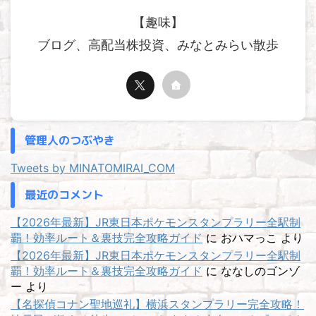
【趣味】
ブログ、高配当株投資、みなとみらい散歩
管理人のつぶやき
Tweets by MINATOMIRAI_COM
最近のコメント
【2026年最新】JR東日本ポケモンスタンプラリー全駅制
覇！効率ルート＆裏技完全攻略ガイド
に
おハマっこ
より
【2026年最新】JR東日本ポケモンスタンプラリー全駅制
覇！効率ルート＆裏技完全攻略ガイド
に
ななしのゴンゾ
ー
より
【名探偵コナン聖地巡礼】横浜スタンプラリー完全攻略！