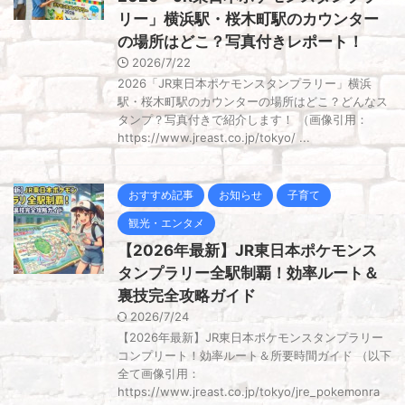
リー」横浜駅・桜木町駅のカウンター
の場所はどこ？写真付きレポート！
2026/7/22
2026「JR東日本ポケモンスタンプラリー」横浜
駅・桜木町駅のカウンターの場所はどこ？どんなス
タンプ？写真付きで紹介します！ （画像引用：
https://www.jreast.co.jp/tokyo/ ...
おすすめ記事
お知らせ
子育て
観光・エンタメ
【2026年最新】JR東日本ポケモンス
タンプラリー全駅制覇！効率ルート＆
裏技完全攻略ガイド
2026/7/24
【2026年最新】JR東日本ポケモンスタンプラリー
コンプリート！効率ルート＆所要時間ガイド （以下
全て画像引用：
https://www.jreast.co.jp/tokyo/jre_pokemonra