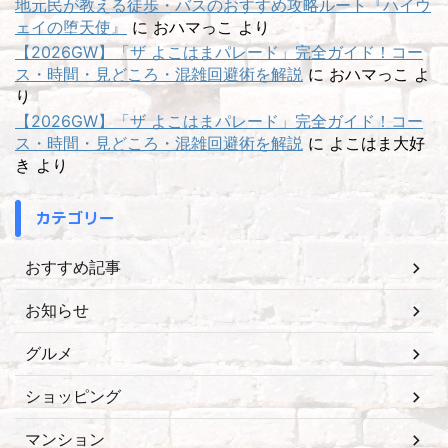
地元民が教える徒歩・バスのおすすめ攻略ルート『ハイウ
ェイの堕天使』
に
おハマっこ
より
【2026GW】「ザ よこはまパレード」完全ガイド！コー
ス・時間・見どころ・混雑回避術を解説
に
おハマっこ
よ
り
【2026GW】「ザ よこはまパレード」完全ガイド！コー
ス・時間・見どころ・混雑回避術を解説
に
よこはま大好
き
より
カテゴリー
おすすめ記事
お知らせ
グルメ
ショッピング
マンション