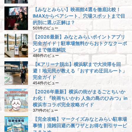
【みなとみらい】映画館4選を徹底比較！
IMAXからペアシート、穴場スポットまで目
的別に選ぶ正解は？
501件のビュー
【2026最新】みなとみらいポイントアプリ
完全ガイド｜駐車場無料からおトクなクーポ
ンまで徹底解説
486件のビュー
【Kアリーナ脱出】横浜駅まで大渋滞を回
避！地元民が教える「おすすめ迂回ルート」
完全ガイド
454件のビュー
【2026年最新】横浜の街がまるごとちいか
わ化！『映画ちいかわ 人魚の島のひみつ』in
横浜市コラボ完全攻略ガイド
371件のビュー
【完全攻略】マークイズみなとみらい駐車場
事情｜混雑回避の裏ワザとお得な割引サービ