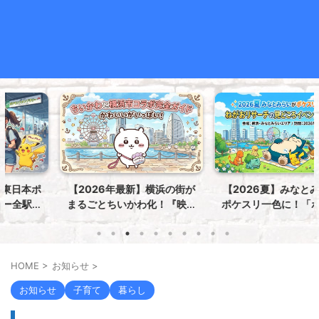
【2026年最新】横浜の街が
【2026夏】みなとみらいが
まるごとちいかわ化！『映画
ポケスリ一色に！「ポケモン
ちいかわ 人魚の島のひみつ』
ねがおリサーチ」の見どこ
in 横浜市コラボ完全攻略ガイ
ろ・イベント情報まとめ
ド
HOME
>
お知らせ
>
お知らせ
子育て
暮らし