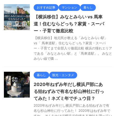
おすすめ記事
マンション
暮らし
【横浜移住】みなとみらい vs 馬車
道！住むならどっち？家賃・スーパ
ー・子育て徹底比較
【横浜移住】地元民が教える「みなとみらい駅」
vs「 馬車道駅」住むならどっち？家賃・スーパ
ー・子育てまで全部入り徹底比較 横浜の憧れエリア
である「みなとみらい駅」と「馬車道駅」。 みなと
みらい線で隣 ...
暮らし
観光・エンタメ
2020年ねずみ年だし横浜戸部にあ
る狛ねずみで有名な杉山神社に行っ
てみた！ネズミ年でチュウ目？
2020年ねずみ年だし横浜戸部にある狛ねずみで有
名な杉山神社に行ってみた！ 2020年はねずみ年で
すね。 そんなわけで横浜で由緒ある神社を調べてい