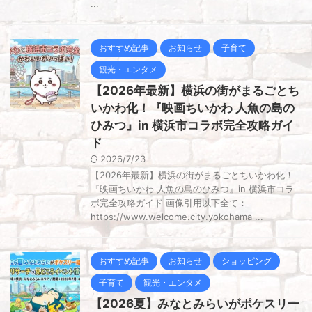
...
おすすめ記事
お知らせ
子育て
観光・エンタメ
【2026年最新】横浜の街がまるごとち
いかわ化！『映画ちいかわ 人魚の島の
ひみつ』in 横浜市コラボ完全攻略ガイ
ド
2026/7/23
【2026年最新】横浜の街がまるごとちいかわ化！
『映画ちいかわ 人魚の島のひみつ』in 横浜市コラ
ボ完全攻略ガイド 画像引用以下全て：
https://www.welcome.city.yokohama ...
おすすめ記事
お知らせ
ショッピング
子育て
観光・エンタメ
【2026夏】みなとみらいがポケスリ一