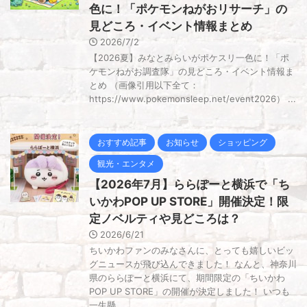
色に！「ポケモンねがおリサーチ」の
見どころ・イベント情報まとめ
2026/7/2
【2026夏】みなとみらいがポケスリ一色に！「ポ
ケモンねがお調査隊」の見どころ・イベント情報ま
とめ （画像引用以下全て：
https://www.pokemonsleep.net/event2026） ...
おすすめ記事
お知らせ
ショッピング
観光・エンタメ
【2026年7月】ららぽーと横浜で「ち
いかわPOP UP STORE」開催決定！限
定ノベルティや見どころは？
2026/6/21
ちいかわファンのみなさんに、とっても嬉しいビッ
グニュースが飛び込んできました！ なんと、神奈川
県のららぽーと横浜にて、期間限定の「ちいかわ
POP UP STORE」の開催が決定しました！ いつも
一生懸 ...