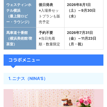
ウェスティンホ
後日発表
2026年8月1日
テル横浜
※入場券セッ
（土）～9月30日
（最上階ロビ
トプランも販
（水）
ー・ラウンジ）
売予定
馬車道十番館
予約不要
2026年7月31日
（横浜美術館 喫
※当日先着
（金）～11月23日
茶室）
順・数量限定
（月・祝）
コラボメニュー
1. ニナス（NINA'S）