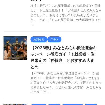
横浜・野毛「もみぢ菓子司舗」の大銅鑼焼きが美味
しい！お土産に最適！！ 「どら焼きなんてみんな同
じでしょ？」 私もそう思っていた時期がありまし
た。 初めて「もみぢ菓子司舗」の大銅鑼焼き（ど
...
お知らせ
グルメ
【2026春】みなとみらい歓送迎会キ
ャンペーン徹底ガイド！就業者・住
民限定の「神特典」とおすすめ店ま
とめ
【2026春】みなとみらい歓送迎会キャンペーン徹
底ガイド！就業者・住民限定の「神特典」とおすす
め店まとめ 「今年の歓送迎会、どこで開くかもう決
まりましたか？」 出会いと別れの季節、みなとみら
いエリアで ...