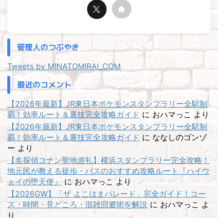
管理人のつぶやき
Tweets by MINATOMIRAI_COM
最近のコメント
【2026年最新】JR東日本ポケモンスタンプラリー全駅制
覇！効率ルート＆裏技完全攻略ガイド
に
おハマっこ
より
【2026年最新】JR東日本ポケモンスタンプラリー全駅制
覇！効率ルート＆裏技完全攻略ガイド
に
ななしのゴンゾ
ー
より
【名探偵コナン聖地巡礼】横浜スタンプラリー完全攻略！
地元民が教える徒歩・バスのおすすめ攻略ルート『ハイウ
ェイの堕天使』
に
おハマっこ
より
【2026GW】「ザ よこはまパレード」完全ガイド！コー
ス・時間・見どころ・混雑回避術を解説
に
おハマっこ
よ
り