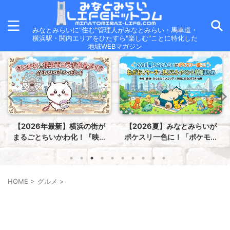
みなとみらいに"住む"管理人がみなとみらい・馬車道・
横浜駅・関内エリアをひたすら"楽しむ"ことに特化した
地域WEBマガジン
【2026年最新】横浜の街が
【2026夏】みなとみらいが
まるごとちいかわ化！『映画
ポケスリ一色に！「ポケモン
ちいかわ 人魚の島のひみつ』
ねがおリサーチ」の見どこ
in 横浜市コラボ完全攻略ガイ
ろ・イベント情報まとめ
ド
HOME
>
グルメ
>