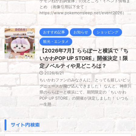
ケモンねがお調査隊」の見どころ・イベント情報ま
とめ （画像引用以下全て：
https://www.pokemonsleep.net/event2026） ...
おすすめ記事
お知らせ
ショッピング
観光・エンタメ
【2026年7月】ららぽーと横浜で「ち
いかわPOP UP STORE」開催決定！限
定ノベルティや見どころは？
2026/6/21
ちいかわファンのみなさんに、とっても嬉しいビッ
グニュースが飛び込んできました！ なんと、神奈川
県のららぽーと横浜にて、期間限定の「ちいかわ
POP UP STORE」の開催が決定しました！ いつも
一生懸 ...
サイト内検索