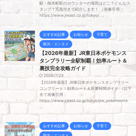
駅・桜木町駅のカウンターの場所はどこ？どんなス
タンプ？写真付きで紹介します！ （画像引用：
https://www.jreast.co.jp/tokyo/ ...
おすすめ記事
お知らせ
子育て
観光・エンタメ
【2026年最新】JR東日本ポケモンス
タンプラリー全駅制覇！効率ルート＆
裏技完全攻略ガイド
2026/7/24
【2026年最新】JR東日本ポケモンスタンプラリー
コンプリート！効率ルート＆所要時間ガイド （以下
全て画像引用：
https://www.jreast.co.jp/tokyo/jre_pokemonra
...
おすすめ記事
お知らせ
子育て
観光・エンタメ