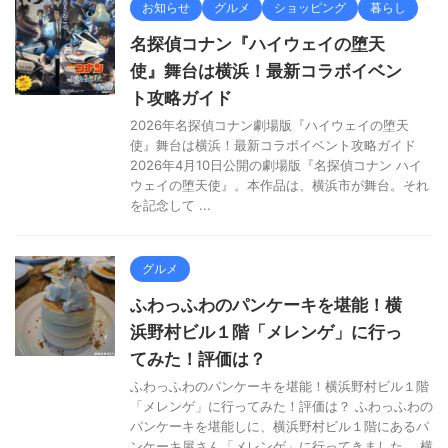
お知らせ
グルメ
ショッピング
暮らし
名探偵コナン『ハイウェイの堕天
使』舞台は横浜！最新コラボイベン
ト攻略ガイド
2026年名探偵コナン劇場版『ハイウェイの堕天
使』舞台は横浜！最新コラボイベント攻略ガイド
2026年4月10日公開の劇場版『名探偵コナン ハイ
ウェイの堕天使』。本作品は、横浜市が舞台。それ
を記念して ...
グルメ
ふわっふわのパンケーキを堪能！横
浜野村ビル１階「メレンゲ」に行っ
てみた！評価は？
ふわっふわのパンケーキを堪能！横浜野村ビル１階
「メレンゲ」に行ってみた！評価は？ ふわっふわの
パンケーキを堪能しに、横浜野村ビル１階にあるパ
ンケーキ屋さん「メレンゲ」に行ってきました。 横