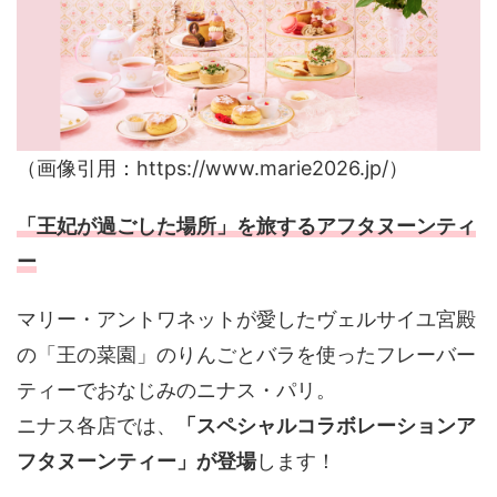
（画像引用：https://www.marie2026.jp/）
「王妃が過ごした場所」を旅するアフタヌーンティ
ー
マリー・アントワネットが愛したヴェルサイユ宮殿
の「王の菜園」のりんごとバラを使ったフレーバー
ティーでおなじみの
ニナス・パリ
。
ニナス各店では、
「スペシャルコラボレーションア
フタヌーンティー」が登場
します！