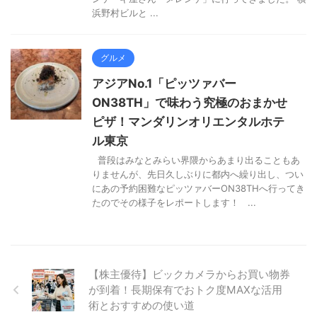
浜野村ビルと ...
グルメ
アジアNo.1「ピッツァバー
ON38TH」で味わう究極のおまかせ
ピザ！マンダリンオリエンタルホテ
ル東京
普段はみなとみらい界隈からあまり出ることもあ
りませんが、先日久しぶりに都内へ繰り出し、つい
にあの予約困難なピッツァバーON38THへ行ってき
たのでその様子をレポートします！ ...
【株主優待】ビックカメラからお買い物券
が到着！長期保有でおトク度MAXな活用
術とおすすめの使い道