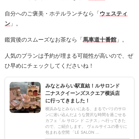
自分へのご褒美・ホテルランチなら「
ウェスティ
ン
」。
鑑賞後のスムーズなお茶なら「
馬車道十番館
」。
人気のプランは予約が埋まる可能性が高いので、ぜ
ひ早めにチェックしてくださいね！
みなとみらい駅直結！ルサロンド
二ナスクイーンズスクエア横浜店
に行ってきました！
横浜みなとみらいにある、まるでパリのサロ
ンに迷い込んだような贅沢な時間を過ごせる
カフェ「ル サロン ド ニナス」へ行ってきた
ので、ご紹介します。 ヴェルサイユの香りに
包まれる空間 「LE SALON ...