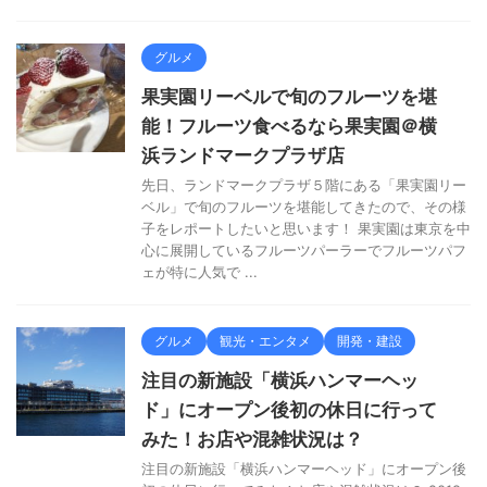
グルメ
果実園リーベルで旬のフルーツを堪
能！フルーツ食べるなら果実園＠横
浜ランドマークプラザ店
先日、ランドマークプラザ５階にある「果実園リー
ベル」で旬のフルーツを堪能してきたので、その様
子をレポートしたいと思います！ 果実園は東京を中
心に展開しているフルーツパーラーでフルーツパフ
ェが特に人気で ...
グルメ
観光・エンタメ
開発・建設
注目の新施設「横浜ハンマーヘッ
ド」にオープン後初の休日に行って
みた！お店や混雑状況は？
注目の新施設「横浜ハンマーヘッド」にオープン後