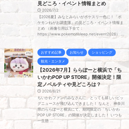
見どころ・イベント情報まとめ
2026/7/2
【2026夏】みなとみらいがポケスリ一色に！「ポ
ケモンねがお調査隊」の見どころ・イベント情報ま
とめ （画像引用以下全て：
https://www.pokemonsleep.net/event2026） ...
おすすめ記事
お知らせ
ショッピング
観光・エンタメ
【2026年7月】ららぽーと横浜で「ち
いかわPOP UP STORE」開催決定！限
定ノベルティや見どころは？
2026/6/21
ちいかわファンのみなさんに、とっても嬉しいビッ
グニュースが飛び込んできました！ なんと、神奈川
県のららぽーと横浜にて、期間限定の「ちいかわ
POP UP STORE」の開催が決定しました！ いつも
一生懸 ...