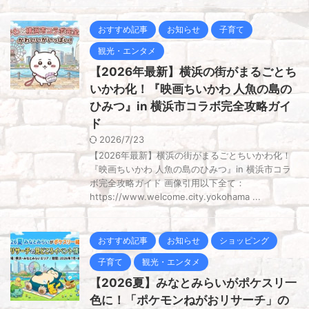
おすすめ記事
お知らせ
子育て
観光・エンタメ
【2026年最新】横浜の街がまるごとち
いかわ化！『映画ちいかわ 人魚の島の
ひみつ』in 横浜市コラボ完全攻略ガイ
ド
2026/7/23
【2026年最新】横浜の街がまるごとちいかわ化！
『映画ちいかわ 人魚の島のひみつ』in 横浜市コラ
ボ完全攻略ガイド 画像引用以下全て：
https://www.welcome.city.yokohama ...
おすすめ記事
お知らせ
ショッピング
子育て
観光・エンタメ
【2026夏】みなとみらいがポケスリ一
色に！「ポケモンねがおリサーチ」の