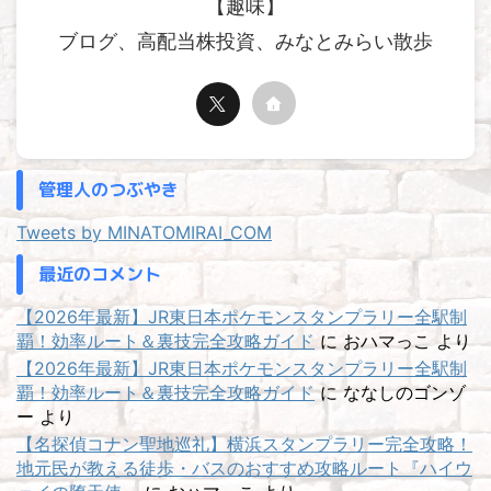
【趣味】
ブログ、高配当株投資、みなとみらい散歩
管理人のつぶやき
Tweets by MINATOMIRAI_COM
最近のコメント
【2026年最新】JR東日本ポケモンスタンプラリー全駅制
覇！効率ルート＆裏技完全攻略ガイド
に
おハマっこ
より
【2026年最新】JR東日本ポケモンスタンプラリー全駅制
覇！効率ルート＆裏技完全攻略ガイド
に
ななしのゴンゾ
ー
より
【名探偵コナン聖地巡礼】横浜スタンプラリー完全攻略！
地元民が教える徒歩・バスのおすすめ攻略ルート『ハイウ