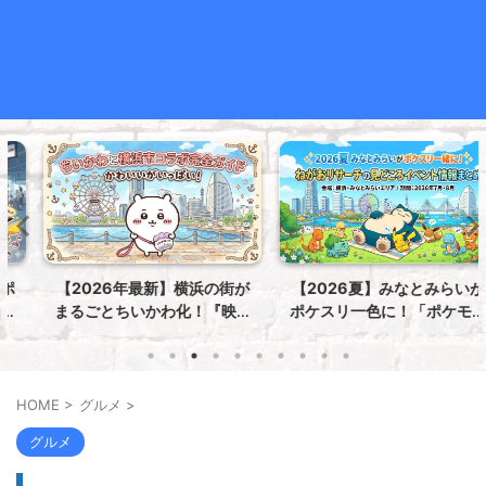
【2026年最新】横浜の街が
【2026夏】みなとみらいが
まるごとちいかわ化！『映画
ポケスリ一色に！「ポケモン
ちいかわ 人魚の島のひみつ』
ねがおリサーチ」の見どこ
in 横浜市コラボ完全攻略ガイ
ろ・イベント情報まとめ
ド
HOME
>
グルメ
>
グルメ