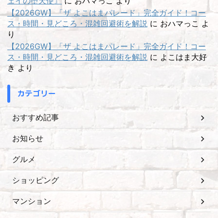
ェイの堕天使』
に
おハマっこ
より
【2026GW】「ザ よこはまパレード」完全ガイド！コー
ス・時間・見どころ・混雑回避術を解説
に
おハマっこ
よ
り
【2026GW】「ザ よこはまパレード」完全ガイド！コー
ス・時間・見どころ・混雑回避術を解説
に
よこはま大好
き
より
カテゴリー
おすすめ記事
お知らせ
グルメ
ショッピング
マンション