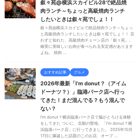
叙々苑@横浜スカイビル28で絶品焼
肉ランチ～ちょっと高級焼肉ランチ
したいときは叙々苑でしょ！！
叙々苑@横浜スカイビルで絶品焼肉ランチ～ちょっ
と高級焼肉ランチしたいときは叙々苑でしょ！！ 言
わずと知れた、高級焼肉チェーン店の「叙々苑」。
確実に美味しいお肉が食べられる安定感があります
よね。 焼肉 ...
おすすめ記事
グルメ
2026年最新「I'm donut？（アイム
ドーナツ？）」臨港パーク店へ行っ
てきた！まだ混んでる？もう混んで
ない？
I'm donut？横浜臨港パーク店で脳がとろける体験
をしてきた ついに、念願の聖地、「I'm donut？横
浜臨港パーク店」に行ってきました。 2025年10月
17日に爆誕した話題のこのお店、オープ ...