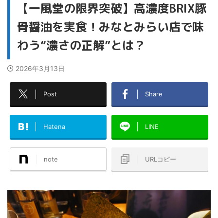
【一風堂の限界突破】高濃度BRIX豚
骨醤油を実食！みなとみらい店で味
わう“濃さの正解”とは？
2026年3月13日
Post
Share
Hatena
LINE
note
URLコピー